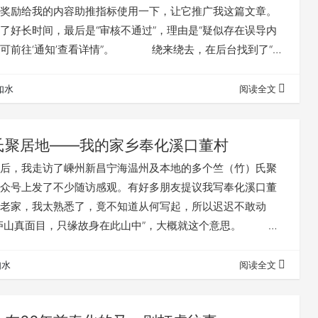
奖励给我的内容助推指标使用一下，让它推广我这篇文章。
了好长时间，最后是“审核不通过”，理由是“疑似存在误导内
可前往‘通知’查看详情”。 绕来绕去，在后台找到了“通
，摸不透我此文究竟“误导”了什么。得，公众号审核文章的话
，干脆我问AI吧。 我将文章链接发给一个常用的AI，
如水
阅读全文
有误导的内容吗？ AI很快回答： 《竺氏聚居
奉化溪…
氏聚居地——我的家乡奉化溪口董村
，我走访了嵊州新昌宁海温州及本地的多个竺（竹）氏聚
众号上发了不少随访感观。有好多朋友提议我写奉化溪口董
老家，我太熟悉了，竟不知道从何写起，所以迟迟不敢动
识庐山真面目，只缘故身在此山中”，大概就这个意思。
因为另外有事要做，探访竺氏聚居地的行动暂停，寻访竺氏
一些时日。转眼到酷暑了，近日得空几天，打算对老家及竺
如水
阅读全文
上几句。 董村现属奉化溪口镇，地处四明山的东南边
侧峡谷中。唐代这里叫“云南村”，又有名…