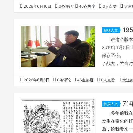
二、内容特点优
2026年6月10日
0条评论
40点热度
0人点赞
大道
献价值 对竺氏
1
触摸人文
讲这个版本的
2010年1月
保存至今。 
了战友，竺当时
制人数并不多，
相当高。 那
2026年6月5日
0条评论
46点热度
0人点赞
大道
面是我根据竺钦
生第一人称方式
7
触摸人文
多年前我在博
发生在奉化的打
后，给我发来一