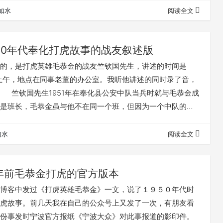
点: 地域文化价值高 深入挖掘奉化本地历史文化,具有地方文
如水
阅读全文
家族的溯源研究较为系统,对家族寻根有重要参考意义 原…
950年代奉化打虎故事的战友叙述版
，是打虎英雄毛恭金的战友竺钦国先生，讲述的时间是
5日上午，地点在同事老董的办公室。我听他讲述的同时录了音，
竺钦国先生1951年在奉化县公安中队当兵时就与毛恭金成
是班长，毛恭金虽与他不在同一个班，但因为一个中队的编
战友朝夕相处，相互之间都相当熟悉。他叙述的可靠性应该
天他还介绍了毛恭金的一生。因篇幅较长，另篇再续。下
如水
阅读全文
国先生的口述整理的毛恭金打虎的那部分内容（以竺钦国先
记录）。大家可以与毛恭金的自…
1年前毛恭金打虎的官方版本
客中发过《打虎英雄毛恭金》一文，说了１９５０年代时
虎故事。前几天我在自己的公众号上又发了一次，有朋友看
份事发时宁波官方报纸《宁波大众》对此事报道的影印件。