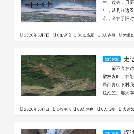
生。过去，只
年，从县江边
名，全在于旧
（1034—10
县学迁至县东二
2026年5月7日
0条评论
80点热度
0人点赞
大道
一部分及迁建前
奉化共出进士3
走
竺氏探源
前不久在访问
散枝发叶，在附
虽然青山下村我
也姓竺。那天
过后两天，天气
畅些，决定独自
2026年5月1日
0条评论
88点热度
0人点赞
大道
发。 阳春三
过界岭，翻过寒
探
竺氏探源