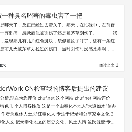
，风光绝佳，特别是狮子头，风景为最。 …
被一种臭名昭著的毒虫害了一把
哪天了，反正已经过去蛮久了。那天，在忙碌中，左前臂
然一阵刺痛，感觉貌似被烫伤了还是被茅草划伤了。 我
，发现那儿有几片红色斑块，貌似被蚊子叮了，还有一条红
是前几天被茅草划拉过的伤口。当时划伤时没感觉疼啊，怎
刺痛了？ 这念头在脑袋里闪一下就过去了，因为这种被
茅草划伤或做饭烫伤的情况偶尔会发生，当时也没放在心
如水
阅读全文
——当时在干啥都没印象了。 如此过了几天，每天忙时
下来就感觉强烈的瘙痒。仔细看，发现…
derWork CN检查我的博客后提出的建议
,现在为您评价 zhuf.net 这个网站:zhuf.net 网站评价
特色 1. 个人博客性质 这是一个由奉化本地人"大道如水"创办
 作者为退休人士,浙江奉化人,专注于记录和分享家乡文化 2.
奉化人文:记录奉化地区的历史文化、风土人情 竺氏源流:专门
史、族谱、渊源 摄影记录:通过影像记录奉化的变迁和风貌