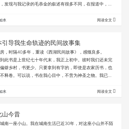
，发现与我记录的毛恭金的叙述有很多不同，在报道中，毛
主角。现将报道原文摘录于下，有兴趣的朋友可以作一比
记 ——奉化西坞区公安部队战士和农民打虎
如水
阅读全文
月30日 《宁波大众》第四版） 6月17日早上七时，雷雨初
区舒家乡俞家岙山头，雨雾和白云…
本引导我生命轨迹的民间故事集
，时隔40多年，重读《西湖民间故事》，感慨良多。
此书是上世纪七十年代末，我正上初中。彼时我们还未完
偏僻乡村，书更少。只要拿到有字的，即使是农家历书，也
不释卷。可以说，书在我心目中，不啻为神圣之物。我已记
民间故事》从什么渠道取得，极有可能是跟同学或邻居借
是自家买的话，那它肯定仍会在我的藏书中。 印象中，
如水
阅读全文
它好多遍。 见惯了红光亮高大全的刻板文风，第一次读
的民间故事，令我眼界大开。故事所涉…
化山今昔
城南一座小山。我在城南生活已近30年，对这座小山并不陌