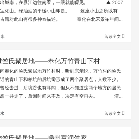
要出城南，在县江边往南看，一眼就能瞟见。 ▲ 2007
看宝化山。绿油油的平缓小山即是。 这座小山之所以有
时古籍对此山有很多神奇描述。 奉化在北宋景祐年间
38年）在原孔庙开设县学。治平三年（1066年），县令裴士尧将
百步（今锦屏街道红墙里），奠定后世基址，即现区政府的
如水
阅读全文
的锦屏小学。官办的县学，是奉化的最高学府。科举时代，
04人，县学当仁不…
进竺氏聚居地——奉化万竹青山下村
奉化的竺氏聚居地万竹村时，听到宗亲说，万竹村的竺氏
近的青山下和柏坑的后坑岙形成了两个聚居点，人数不少。
曾经去过，后坑岙也有耳闻，但从不知道这两个地方的居民
本想一并走了，后因时间来不及，决定有空再去。 清明
不错，想着现在去乡下上坟扫墓的人少了，山里的交通会通
一人去这两地方看看。说走就走，午后小息片刻，即刻出
如水
阅读全文
月，山里草木渐茂，晚樱正盛，杜鹃花映得山红。从岩头
风岭，下谢界山，没多会儿就到青山下。 …
访竺氏聚居地——嵊州富润竺家