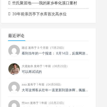
竺氏聚居地——我的家乡奉化溪口董村
39年前亲历亭下水库首次高水位
最近评论
路过 发布于 8 个月前（11月29日）
看到当年的一个报道： 8月14日，反腐网游《清廉战士》的官方网站宣布关闭。这部曾因题材特殊而火...
大道如水 发布于 1 年前（06月22日）
可以再试试的
aaa 发布于 1 年前（04月09日）
大哥这博客从壮年一直更新到退休啊，佩服。我上学时候三分钟热度过去后就懒得搞了
竺ken 发布于 1 年前（03月23日）