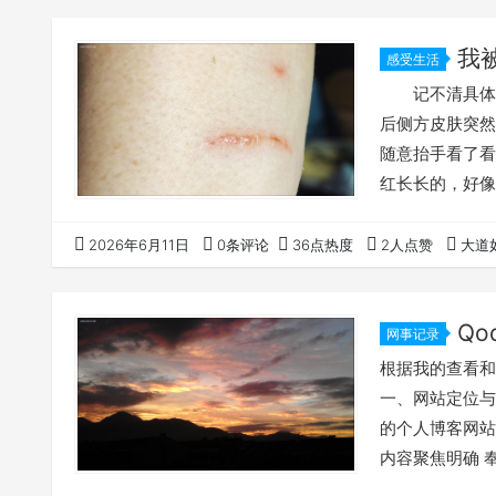
峻岭，茂林修竹
我
感受生活
记不清具体是
后侧方皮肤突
随意抬手看了看
红长长的，好像
么这会儿反而
蚊虫叮咬或荆棘
2026年6月11日
0条评论
36点热度
2人点赞
大道
上，我继续忙
就忘记了，一闲
Qo
网事记录
根据我的查看和分析
一、网站定位与
的个人博客网站
内容聚焦明确 
研究竺氏家族历