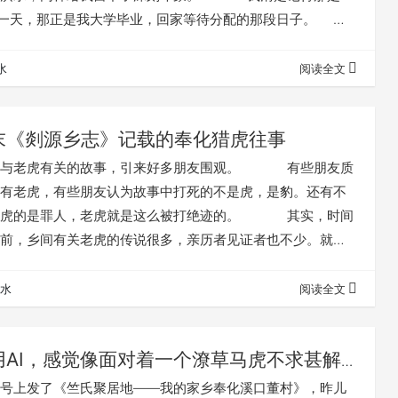
的某一天，那正是我大学毕业，回家等待分配的那段日子。
分，大雨暂歇。有村里人奔走相告，说我们村下游的亭下
门口了，让赶紧去抢收庙门口的稻。我听到后，也赶去看热
水
阅读全文
我老家村口不远处的显灵庙，距离村里住宅仅100多米。
，在庙边立了一块碑，上面刻…
末《剡源乡志》记载的奉化猎虎往事
老虎有关的故事，引来好多朋友围观。 有些朋友质
有老虎，有些朋友认为故事中打死的不是虎，是豹。还有不
打虎的是罪人，老虎就是这么被打绝迹的。 其实，时间
前，乡间有关老虎的传说很多，亲历者见证者也不少。就是
的公众号文章后面还有不少朋友补充资料呢。 我上小学
学赠送的半个拇指大小的虎骨，说是祖上传下来的，磨一点
水
阅读全文
口上，对伤口收敛很有帮助。那一小块骨头是不是真的虎
。但我想，山里人持有一些零星的稀罕…
用AI，感觉像面对着一个潦草马虎不求甚解
上发了《竺氏聚居地——我的家乡奉化溪口董村》，昨儿