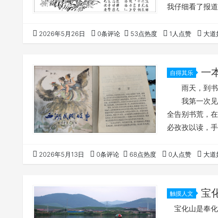
我仔细看了报道
恭金不是唯一的
较。 猎虎
2026年5月26日
0条评论
53点热度
1人点赞
大道
（1955年6
停，奉化县西坞
一
自得其乐
雨天，到书房
我第一次见到
全告别书荒，在
必孜孜以读，手
不清这本《西湖
的，因为如果
2026年5月13日
0条评论
68点热度
0人点赞
大道
当年我曾读过
到叙述如此动人
宝
触摸人文
宝化山是奉化