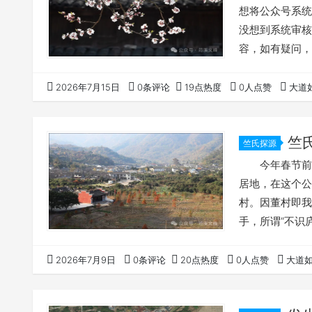
想将公众号系统
没想到系统审核
容，如有疑问，
知”，看了半天
估计是AI干的
2026年7月15日
0条评论
19点热度
0人点赞
大道
问： 这文
地——我的家乡
竺
竺氏探源
今年春节前后
居地，在这个公
村。因董村即我
手，所谓“不
最近两三个月，
的文章也停更了
2026年7月9日
0条评论
20点热度
0人点赞
大道
氏的事潦表写
缘，在雪窦山西