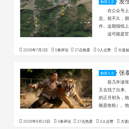
发
触摸人文
在公众号上连
息。前不久，朋
件。这期报纸
这可能是官方
故事的发生地在
一个故事提到的
2026年7月2日
0条评论
27点热度
0人点赞
大道
中部大雷山脉。
月的一天，半夜
张
触摸人文
前几年读张泰
又去找了出来
的正月初头，他
能是收租）。他
雪，仍在张家坑
难行，住了一晚
2026年6月23日
0条评论
27点热度
0人点赞
大道
来，沿着古道走