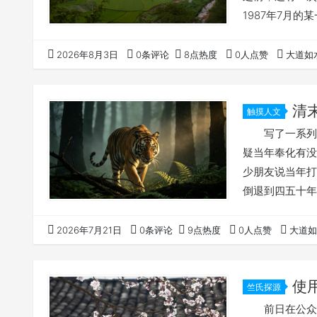
1987年7月
大概是中午时
水库水快涨到庙
2026年8月3日
0条评论
8点热度
0人点赞
大道如
闹。 庙是指
亭下水库开建时
清
触摸人文
写了一系列与
疑当年奉化有没
少朋友说当年
倒退到四五十年
到了现在，我
时，曾收到过同
2026年7月21日
0条评论
9点热度
0人点赞
大道如
虎骨粉，撒在伤
骨，我不敢肯定
使
竺氏探源
的学生
前日在公众号