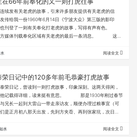
生在66年前奉化的又一则打虎往事
续发有关老虎的故事，引来许多朋友提供有关老虎的信
友传给我一份1960年6月14日《宁波大众》第三版的影印
上也刊登了一则有关奉化打老虎的故事，写得有声有色。
媒体刊载奉化区域有关老虎的最后一条消息。 这则
奉化城南偏西直接距离7公里左右的项岙岭上。这地方离我上
仇王岭打虎地，直线距离也只有3公里多，这一带都属于奉化
如水
阅读全文
项岙岭几乎是大雷山东麓边缘了。 故事发生在1960年5
时分。故事的梗概是这样的：…
泰荣日记中的120多年前毛恭豪打虎故事
荣日记，曾读到一则打虎故事，印象深刻。这两天得闲，
。他记载得详细，读来挺有意思。 那是1930年刚过春节
与兄长一起到大雷山一带走亲访友，顺便办理过粮事宜（可
们是正月初八那天出发，先到方夹岙、再到张家坑，次日大
，一直住到正月十一日那天，从张家坑走到大山村，雪厚路
。正月十二那天，雪过天晴，他由朋友陪同，从大山村出
如水
阅读全文
过康家田、求王岭，到山柏坑又住了一晚。他说那一路崇山