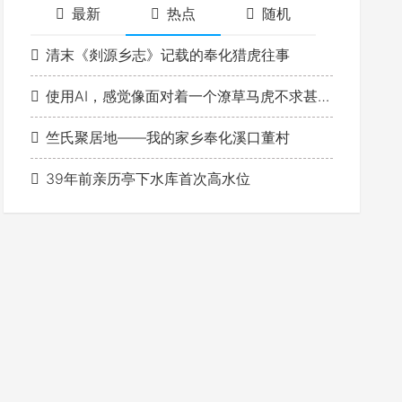
最新
热点
随机
清末《剡源乡志》记载的奉化猎虎往事
使用AI，感觉像面对着一个潦草马虎不求甚解的学生
竺氏聚居地——我的家乡奉化溪口董村
39年前亲历亭下水库首次高水位