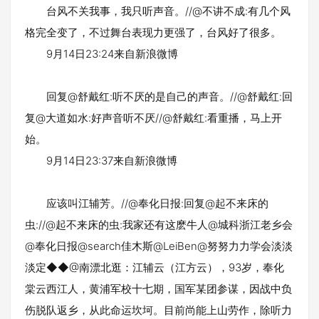
台风不关我事，我只听声音。//@不讲不成:有几个风
格完全变了，不过舞台表现力更强了，台风好了很多。
9月14日23:24来自新浪微博
回复@舒戴红:听不厌的是自己的声音。//@舒戴红:回
复@大道如水:好声音听不厌//@舒戴红:看重播，马上开
始。
9月14日23:37来自新浪微博
应该叫江辅芳。//@奉化日报:回复@起不来床的
虫://@起不来床的虫:我家还有这麽牛人@城科浙江老乡会
@奉化日报@search佳木斯@LeiBen@努努力力学会淡淡
淡定◆◆@南漂北逛：江辅云（江方云），93岁，奉化
棠云西江人，黄浦军校十七期，国军某团参谋，因战中负
伤脱队返乡，从此命运坎坷。目前尚能上山劳作，除听力