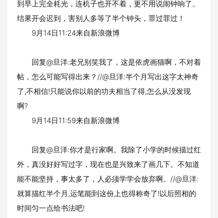
到早上完全耗光，连机子也开不着，更不用说闹钟响了。
结果开会迟到，害别人多等了半个钟头，罪过罪过！
9月14日11:24来自新浪微博
回复@旦洋:老兄别笑我了，这是依虎画猫啊，不对着
帖，怎么可能写得出来？//@旦洋:半个月写出这字太神奇
了,不相信!只能说你以前的功夫相当了得,怎么从没发现
啊?
9月14日11:59来自新浪微博
回复@旦洋:你才是行家啊。我除了小学的时候描过红
外，真没好好写过字，现在也是兴致来了画几下。不知道
能不能坚持，事太多了，人必须学学会放弃啊。//@旦洋:
就算描红半个月,运笔能到这份上也得称奇了!以后照相的
时间匀一点给书法吧!