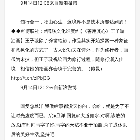
9月14日12:08来自新浪微博
知行合一，物由心生，这境界不是技术所能达到的！
◆◆@博联社：#博联文化维度#【《善用其心》王子璇
油画】王子璇除了斧凿笔触，作品其实开始探索一种象征
和意象化的方式了。古人说功夫在诗外，作为修行者，画
虽为末技，但王子璇视绘画为修行过程，随修行渐入佳
境，相信她的绘画亦会臻于完善的。（鲍昆）
http://t.cn/zlPbj3G
9月14日12:12来自新浪微博
回复@旦洋:我做啥事都没天份的，哈哈，就是为了不
让时光虚度而已。//@旦洋:回复@大道如水:对啊,该放的
放,就有时间写字了!你写字的天赋不亚于拍照,为了退休以
后的美好生活,坚持吧!