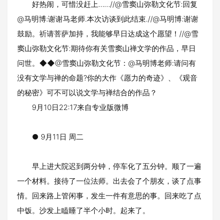
好热闹，可惜没赶上……//@雪窦山弥勒文化节:回复
@马明博:谢谢马老师.本次访谈到此结束.//@马明博:谢谢
鼓励。祈请菩萨加持，我能够早日达成这个愿望！//@雪
窦山弥勒文化节:期待你有关雪窦山禅文学的作品，早日
问世。◆◆@雪窦山弥勒文化节：@马明博老师:请问有
没有文学与禅的命题?你的大作《愿力的奇迹》、《观音
的秘密》可不可以说文学与禅结合的作品？
9月10日22:17来自专业版微博
● 9月11日 周二
早上进大院迟到两分钟，停车化了五分钟。顺了一遍
一个材料。接待了一位法师。出去会了个朋友，谈了点事
情。回来路上管闲事，发生一件有意思的事。回来吃了点
中饭。沙发上瞌睡了半个小时。起来了。