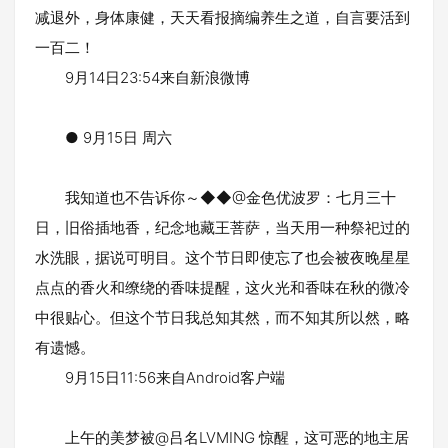
减退外，身体康健，天天看报摘编养生之道，自言要活到
一百二！
9月14日23:54来自新浪微博
● 9月15日 周六
我知道也不告诉你～◆◆@金色优波罗：七月三十
日，旧俗插地香，纪念地藏王菩萨，当天用一种祭祀过的
水洗眼，据说可明目。这个节日即使忘了也会被夜晚星星
点点的香火和缭绕的香味提醒，这火光和香味在秋的微冷
中很贴心。但这个节日我总知其然，而不知其所以然，略
有遗憾。
9月15日11:56来自Android客户端
上午的美梦被@吕名LVMING 惊醒，这可恶的地主居