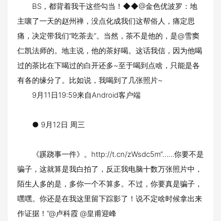
BS，都背着我干这些勾当！◆◆@金色优波罗：地
主嚷了一天的赵州禅，没点化成我们这帮俗人，痛定思
痛，决定带我们“吃茶去”。当然，茶不是他的，是@雪窦
仁凯法师的。地主说，他的茶好喝。这话我信，因为他喝
过的茶比在下喝过的白开还多~至于喝到点啥，只能是各
有各的缘分了。比如说，我喝到了几张照片~
9月11日19:59来自Android客户端
● 9月12日 周三
《蹊跷事一件》。http://t.cn/zWsdc5m“……你要不是
骗子，这就算是我白拍了，反正我电脑十数万张照片中，
陌生人多的是，多你一个不算多。不过，你要真是骗子，
嘿嘿。你还是在我这里留下踪影了！说不定啥时候拿出来
作证据！”@卢科霞 @皇甫迎峰