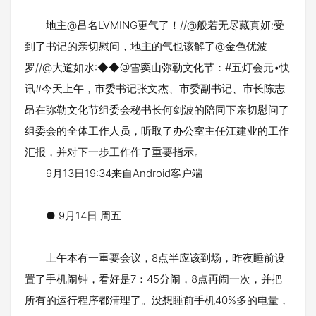
地主@吕名LVMING更气了！//@般若无尽藏真妍:受
到了书记的亲切慰问，地主的气也该解了@金色优波
罗//@大道如水:◆◆@雪窦山弥勒文化节：#五灯会元•快
讯#今天上午，市委书记张文杰、市委副书记、市长陈志
昂在弥勒文化节组委会秘书长何剑波的陪同下亲切慰问了
组委会的全体工作人员，听取了办公室主任江建业的工作
汇报，并对下一步工作作了重要指示。
9月13日19:34来自Android客户端
● 9月14日 周五
上午本有一重要会议，8点半应该到场，昨夜睡前设
置了手机闹钟，看好是7：45分闹，8点再闹一次，并把
所有的运行程序都清理了。没想睡前手机40%多的电量，