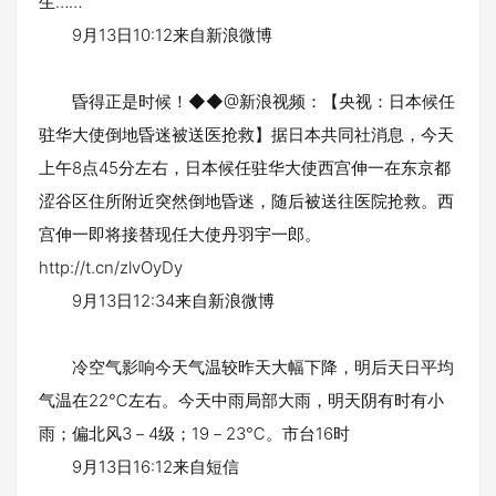
生……
9月13日10:12来自新浪微博
昏得正是时候！◆◆@新浪视频：【央视：日本候任
驻华大使倒地昏迷被送医抢救】据日本共同社消息，今天
上午8点45分左右，日本候任驻华大使西宫伸一在东京都
涩谷区住所附近突然倒地昏迷，随后被送往医院抢救。西
宫伸一即将接替现任大使丹羽宇一郎。
http://t.cn/zlvOyDy
9月13日12:34来自新浪微博
冷空气影响今天气温较昨天大幅下降，明后天日平均
气温在22℃左右。今天中雨局部大雨，明天阴有时有小
雨；偏北风3－4级；19－23℃。市台16时
9月13日16:12来自短信