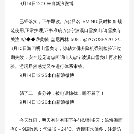
9月14日12:16来自新浪微博
已经落实，下午即改。//@吕名LVMING:及时捡查,规
范使用,正常护理,证书准确.//@宁波溪口雪窦山:请雪窦寺
关注!!!//◆◆@黄帧_盘尼西林_508：@YOYOSEA2012年
3月10日游四明山雪窦寺，弥勒大佛升降机强制检验证过
期失效，安全起见请@四明山人@宁波溪口雪窦山再次检
验。游玩居然感觉又在进行体系审核。
9月14日12:25来自新浪微博
躺了二十多分钟，被电话惊扰，睡不着了！
9月14日13:26来自新浪微博
今天阵雨，明天有时有雨下午转阴到多云；沿海海面
有8－9级阵风；气温19－24℃。近期雨水偏多，注意防