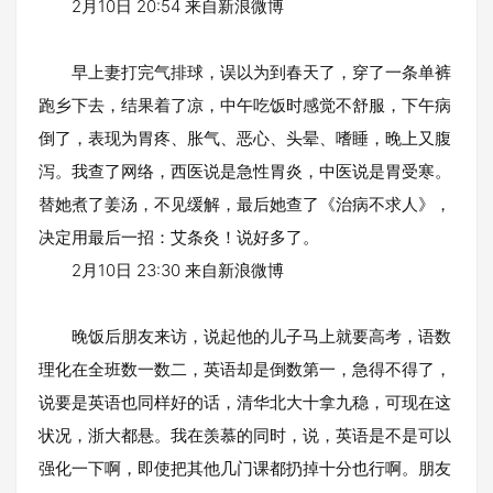
2月10日 20:54 来自新浪微博
早上妻打完气排球，误以为到春天了，穿了一条单裤
跑乡下去，结果着了凉，中午吃饭时感觉不舒服，下午病
倒了，表现为胃疼、胀气、恶心、头晕、嗜睡，晚上又腹
泻。我查了网络，西医说是急性胃炎，中医说是胃受寒。
替她煮了姜汤，不见缓解，最后她查了《治病不求人》，
决定用最后一招：艾条灸！说好多了。
2月10日 23:30 来自新浪微博
晚饭后朋友来访，说起他的儿子马上就要高考，语数
理化在全班数一数二，英语却是倒数第一，急得不得了，
说要是英语也同样好的话，清华北大十拿九稳，可现在这
状况，浙大都悬。我在羡慕的同时，说，英语是不是可以
强化一下啊，即使把其他几门课都扔掉十分也行啊。朋友