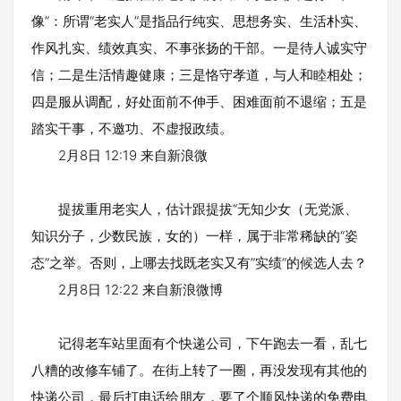
像”：所谓“老实人”是指品行纯实、思想务实、生活朴实、
作风扎实、绩效真实、不事张扬的干部。一是待人诚实守
信；二是生活情趣健康；三是恪守孝道，与人和睦相处；
四是服从调配，好处面前不伸手、困难面前不退缩；五是
踏实干事，不邀功、不虚报政绩。
2月8日 12:19 来自新浪微
提拔重用老实人，估计跟提拔“无知少女（无党派、
知识分子，少数民族，女的）一样，属于非常稀缺的“姿
态”之举。否则，上哪去找既老实又有”实绩“的候选人去？
2月8日 12:22 来自新浪微博
记得老车站里面有个快递公司，下午跑去一看，乱七
八糟的改修车铺了。在街上转了一圈，再没发现有其他的
快递公司，最后打电话给朋友，要了个顺风快递的免费电