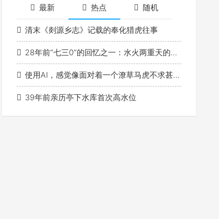
最新
热点
随机
清末《剡源乡志》记载的奉化猎虎往事
28年前“七三0”的回忆之一：水火两重天的7月
使用AI，感觉像面对着一个潦草马虎不求甚解的学生
39年前亲历亭下水库首次高水位