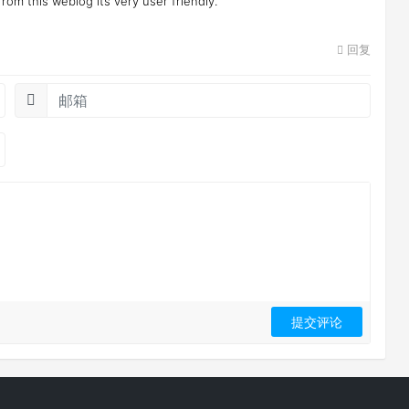
from this weblog its very user friendly.
回复