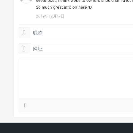
Great post, I think website owners should larn a lot 
So much great info on here :D.
2019年12月17日