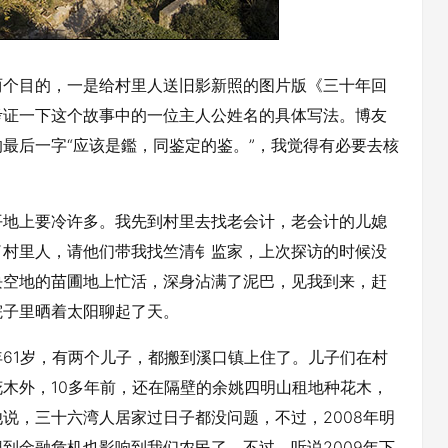
目的，一是给村里人送旧影新照的图片版《三十年回
考证一下这个故事中的一位主人公姓名的具体写法。博友
最后一字“应该是鑑，同鉴定的鉴。”，我觉得有必要去核
地上要冷许多。我先到村里去找老会计，老会计的儿媳
了村里人，请他们带我找竺清钅监家，上次探访的时候没
块空地的苗圃地上忙活，深身沾满了泥巴，见我到来，赶
院子里晒着太阳聊起了天。
1岁，有两个儿子，都搬到溪口镇上住了。儿子们在村
木外，10多年前，还在隔壁的余姚四明山租地种花木，
说，三十六湾人居家过日子都没问题，不过，2008年明
到金融危机也影响到我们农民了。不过，听说2009年下