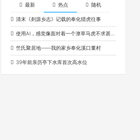
最新
热点
随机
清末《剡源乡志》记载的奉化猎虎往事
使用AI，感觉像面对着一个潦草马虎不求甚解的学生
竺氏聚居地——我的家乡奉化溪口董村
39年前亲历亭下水库首次高水位