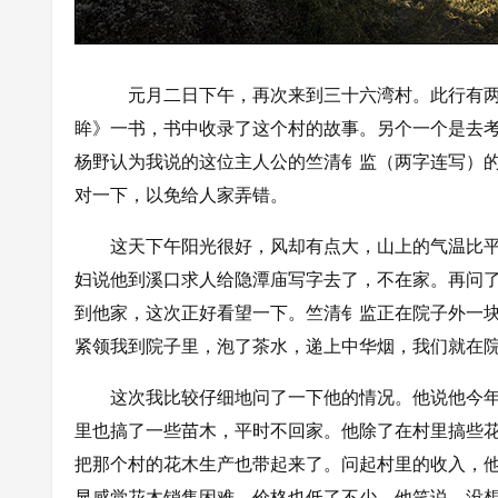
元月二日下午，再次来到三十六湾村。此行有两个
眸》一书，书中收录了这个村的故事。另个一个是去
杨野认为我说的这位主人公的竺清钅监（两字连写）的
对一下，以免给人家弄错。
这天下午阳光很好，风却有点大，山上的气温比平
妇说他到溪口求人给隐潭庙写字去了，不在家。再问
到他家，这次正好看望一下。竺清钅监正在院子外一
紧领我到院子里，泡了茶水，递上中华烟，我们就在
这次我比较仔细地问了一下他的情况。他说他今年6
里也搞了一些苗木，平时不回家。他除了在村里搞些花
把那个村的花木生产也带起来了。问起村里的收入，他
显感觉花木销售困难，价格也低了不少。他笑说，没想