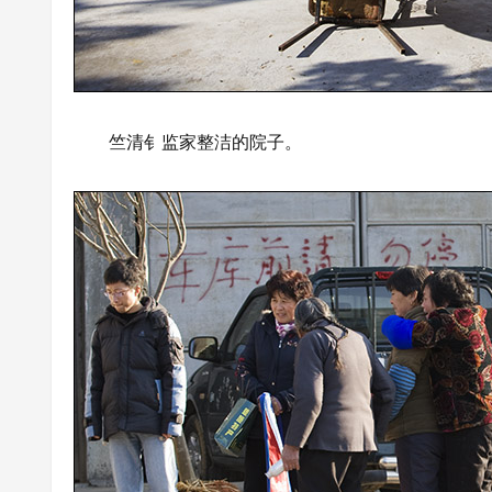
竺清钅监家整洁的院子。