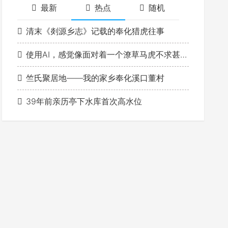
最新
热点
随机
清末《剡源乡志》记载的奉化猎虎往事
使用AI，感觉像面对着一个潦草马虎不求甚解的学生
竺氏聚居地——我的家乡奉化溪口董村
39年前亲历亭下水库首次高水位