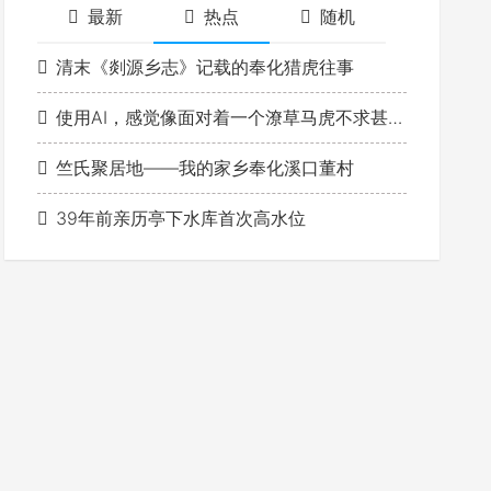
最新
热点
随机
清末《剡源乡志》记载的奉化猎虎往事
使用AI，感觉像面对着一个潦草马虎不求甚解的学生
竺氏聚居地——我的家乡奉化溪口董村
39年前亲历亭下水库首次高水位