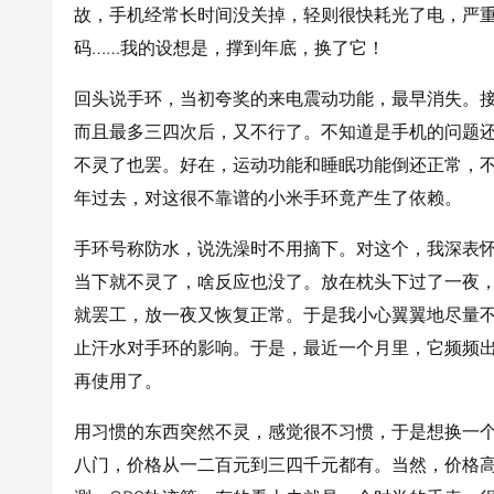
故，手机经常长时间没关掉，轻则很快耗光了电，严
码……我的设想是，撑到年底，换了它！
回头说手环，当初夸奖的来电震动功能，最早消失。
而且最多三四次后，又不行了。不知道是手机的问题
不灵了也罢。好在，运动功能和睡眠功能倒还正常，
年过去，对这很不靠谱的小米手环竟产生了依赖。
手环号称防水，说洗澡时不用摘下。对这个，我深表
当下就不灵了，啥反应也没了。放在枕头下过了一夜
就罢工，放一夜又恢复正常。于是我小心翼翼地尽量
止汗水对手环的影响。于是，最近一个月里，它频频
再使用了。
用习惯的东西突然不灵，感觉很不习惯，于是想换一
八门，价格从一二百元到三四千元都有。当然，价格