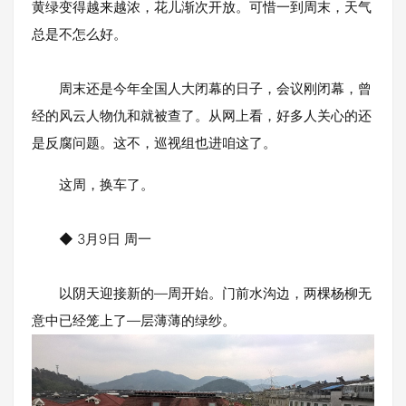
黄绿变得越来越浓，花儿渐次开放。可惜一到周末，天气
总是不怎么好。
周末还是今年全国人大闭幕的日子，会议刚闭幕，曾
经的风云人物仇和就被查了。从网上看，好多人关心的还
是反腐问题。这不，巡视组也进咱这了。
这周，换车了。
◆ 3月9日 周一
以阴天迎接新的—周开始。门前水沟边，两棵杨柳无
意中已经笼上了—层薄薄的绿纱。