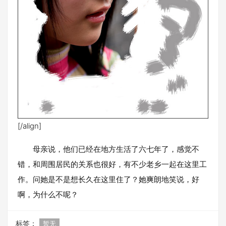
[/align]
母亲说，他们已经在地方生活了六七年了，感觉不
错，和周围居民的关系也很好，有不少老乡一起在这里工
作。问她是不是想长久在这里住了？她爽朗地笑说，好
啊，为什么不呢？
标签：
暂无