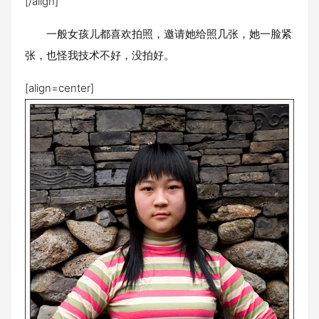
[/align]
一般女孩儿都喜欢拍照，邀请她给照几张，她一脸紧
张，也怪我技术不好，没拍好。
[align=center]