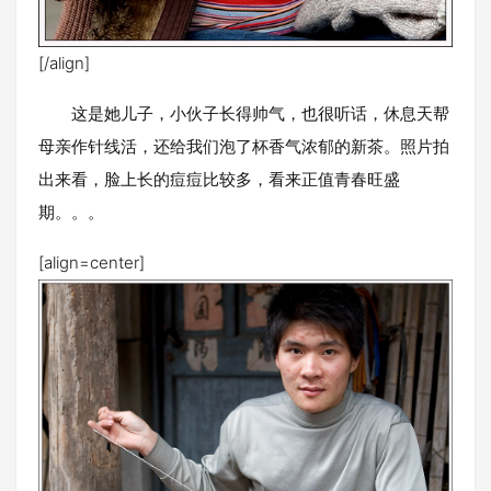
[/align]
这是她儿子，小伙子长得帅气，也很听话，休息天帮
母亲作针线活，还给我们泡了杯香气浓郁的新茶。照片拍
出来看，脸上长的痘痘比较多，看来正值青春旺盛
期。。。
[align=center]