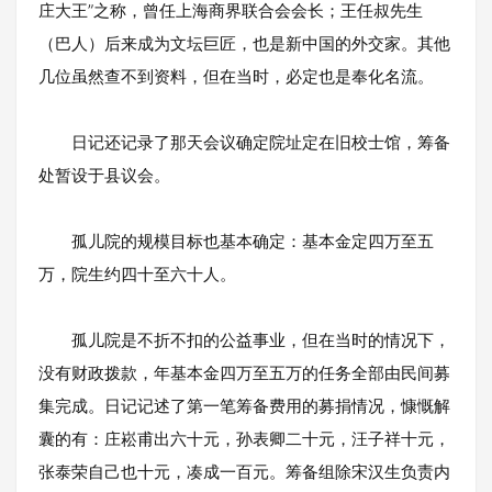
庄大王”之称，曾任上海商界联合会会长；王任叔先生
（巴人）后来成为文坛巨匠，也是新中国的外交家。其他
几位虽然查不到资料，但在当时，必定也是奉化名流。
日记还记录了那天会议确定院址定在旧校士馆，筹备
处暂设于县议会。
孤儿院的规模目标也基本确定：基本金定四万至五
万，院生约四十至六十人。
孤儿院是不折不扣的公益事业，但在当时的情况下，
没有财政拨款，年基本金四万至五万的任务全部由民间募
集完成。日记记述了第一笔筹备费用的募捐情况，慷慨解
囊的有：庄崧甫出六十元，孙表卿二十元，汪子祥十元，
张泰荣自己也十元，凑成一百元。筹备组除宋汉生负责内