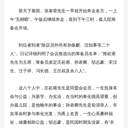
那天下着雨。张泰荣先生一早就开始奔走各方，一上
午“无稍暇”。午饭后继续奔走，直到下午三时，孤儿院筹
备会开场。
到位者到者“除议员外尚有孙振麒、沈知事等二十
人”。日记详细列明了会议推选出的筹备员名单：“推崧甫
先生为主席，筹备员派定庄崧甫、孙表卿、邬志豪、宋汉
生、汪子祥、冯长德、王任叔及余八人”。
这八个人中，庄崧甫先生是同盟会会员，一生投身革
命与公益，兴新学、办实业，在当时的奉化德高望重，创
办孤儿院，是他晚年的事业；孙表卿先生是前清举人，辛
亥革命时参与奉化光复，为甬上名贤，一生心系桑梓福
祉，倾囊相助公益；邬志豪，是民国时期实业家，有“衣