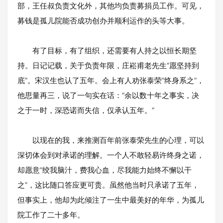
部，王任叔负责文化外，其他均负责募捐员工作。可见，
募钱是孤儿院能否成功创办并顺利运作的头等大事。
有了目标，有了组织，还需要有人持之以恒长期坚
持。日记记载，关于负责年限，庄崧甫老先生“愿坚持到
底”。宋汉生也认了五年。会上有人劝张泰荣“终身系之”，
他思量再三，说了一句实在话：“余以数十年之事实，决
之于一时，深恐诺而失信，仅承认五年。”
以现在的我，来推测百年前张泰荣先生的心理，可以
深切体会到对承诺的理解。一个人不敢轻易许终身之诺，
却愿意“绞我脑汁，费我心血，尽我能力始终不懈以干
之”，这比随口答应更可贵。虽然他当时只承诺了五年，
但事实上，他却为此倾注了一生中最美好的年华，为孤儿
院工作了二十多年。