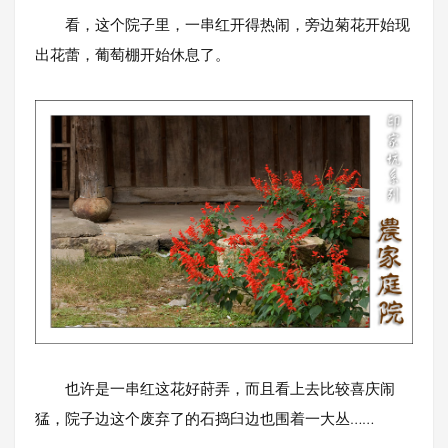
看，这个院子里，一串红开得热闹，旁边菊花开始现
出花蕾，葡萄棚开始休息了。
也许是一串红这花好莳弄，而且看上去比较喜庆闹
猛，院子边这个废弃了的石捣臼边也围着一大丛……