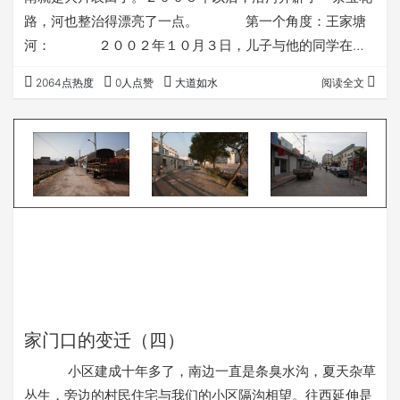
路，河也整治得漂亮了一点。 第一个角度：王家塘
河： ２００２年１０月３日，儿子与他的同学在河
里捉小石蟹。附近的居民在河里洗衣服。 ２００
2064点热度
0人点赞
大道如水
阅读全文
７年３月１１日。一侧河堤改造好了，另一侧的路面已经完
成，河堤还没有砌石。可这时，河里的水质反而不行了。
现在，２０１１年９月４日。河两边已经修建得非常漂
亮，河里水草茂盛，可水质依然不好，当然，不会有人再去
这里捉蟹了。 第二个角度，桥： …
家门口的变迁（四）
小区建成十年多了，南边一直是条臭水沟，夏天杂草
丛生，旁边的村民住宅与我们的小区隔沟相望。往西延伸是