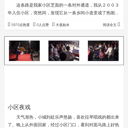
这条路是我家小区芝面的一条对外通道，我从２００３
年入住小区，突然间，发现它从一条乡间小道变成了热闹的
街道。 ２００４年１月１２日。上班路上拍摄。小
5970点热度
0人点赞
大道如水
阅读全文
区建成后，开发公司建了半幅道路，供居民通行。
２００５年８月２７日，道路拓宽工程刚刚开始。
２００８年７月８日，道路建成有两年了，右边还是一块空
地。 ２００９年１月２５日，右边建起了围墙，职
教中心已经成规模了。 ２００９年８…
小区夜戏
天气渐热，小城到处乐声悠扬，喜欢拉琴唱戏的都出来
了。晚上从外面回家，经过小区门口，看到对面马路上好热