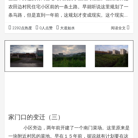
农田边村民住宅小区前的一条土路。早就听说这里规划了一
条马路，但是直到一年前，这规划才变成现实。这个现实还
是托了那个菜场的福才实现的。 ２００５年９月１
2292点热度
0人点赞
大道如水
阅读全文
１日，小区的岗亭搭在了沟上。 第一个角度，从小
区的西北角往西看： ２００８年１月１９日。
２００９年１月１１日。路左的菜场场地已经平整。
２００９年１１月１日。菜场已经建成，马路正在铺下
水管。 现在，２０１１年８月２…
家门口的变迁（三）
小区旁边，两年前开建了一个南门菜场。这里原来是
一块附近村民的菜地。早在１５年前，据说就有计划要在这