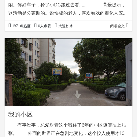
闹。停好车子，拎了小DC跑过去看…… 背景提示，
这活动是公家助的。说快板的老人，喜欢看戏的奉化人应该
都认识。我头回听他说板快得有20年了，当年他还是一个村
1871点热度
0人点赞
大道如水
阅读全文
的支书，刚刚入行，没想到后来越说越好，成了奉化民间演
出的保留曲目了。 一个现编的地方小戏，这位姑娘
说她三十多岁了，从十多岁起等老公，一直没等到，“没老
公的滋味，你们不知道啊……” 这位是相公，他说
他是癞头，没老婆，看到了在洗衣服的姑娘，…
我的小区
有事没事，总爱对着这个我住了6年的小区随便拍上几
张。 外面的世界正在急剧地变化，这个投入使用才10