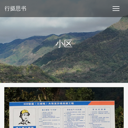
行摄思书
小区