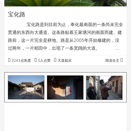
宝化路
宝化路是到目前为止，奉化最南面的一条尚未完全
贯通的东西向大通道。这条路贴着王家塘河的南面而建。建
路前，这一片完全是耕地。路是从2005年开始修建的，没
过两年，一片稻田中，出现了一条宽阔的大道。
路修得不早，但规划是早就有了的。当年我在此决定买房定
2243点热度
0人点赞
大道如水
阅读全文
居，就是因为在规划中看到日后的交通还比较方便。路修好
的头几年，东西两端没有打通，两边也没有什么开发，因
此，路虽然宽阔，但却没发挥什么作用。前年开始，这条路
两边的开发突然提速，似乎一夜间，附近一下子冒出了许多
住宅小区。东端横跨县江的大桥也已经竣工，桥头西出…