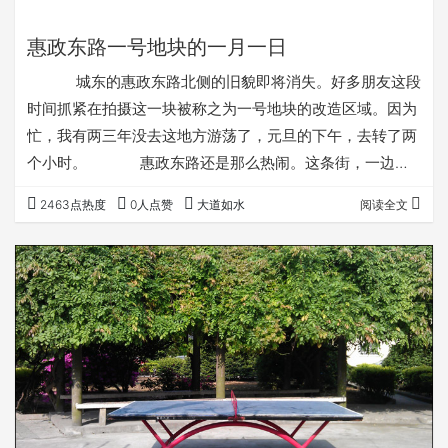
惠政东路一号地块的一月一日
城东的惠政东路北侧的旧貌即将消失。好多朋友这段
时间抓紧在拍摄这一块被称之为一号地块的改造区域。因为
忙，我有两三年没去这地方游荡了，元旦的下午，去转了两
个小时。 惠政东路还是那么热闹。这条街，一边是
新房，一边是老房子，老房子这一侧还有不少商铺照常营
2463点热度
0人点赞
大道如水
阅读全文
业。也许是节日的原因，街上人来车往，拥挤不堪。
平民的精品。 做生意的都很悠闲。 这个
弄堂底有个小堂前，有一次在街上游荡时，碰到过一个基督
徒逝世后的告别仪式。 这个院子叫勤丰村的大夫
第。几年前，受一位在天津的网上朋友委托，特…