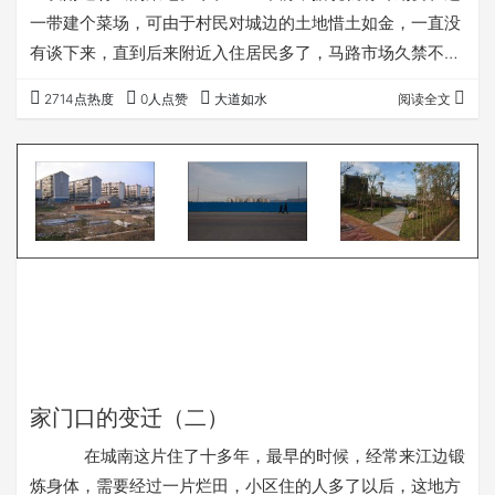
一带建个菜场，可由于村民对城边的土地惜土如金，一直没
有谈下来，直到后来附近入住居民多了，马路市场久禁不
绝，实在没办法，政府才将这块硬骨头啃了下来。
2714点热度
0人点赞
大道如水
阅读全文
不是所有的建筑对地貌的变动都让人感觉赏心悦目，这一块
就是，我感觉还是原来的田园风光更美。当然这仅是我的个
人感受，城市的扩展，是无法阻挡的历史潮流。 第
一个角度，向东北方向拍摄： ２００４年８月
８日。 ２００８年４月２５日，开始动土…
家门口的变迁（二）
在城南这片住了十多年，最早的时候，经常来江边锻
炼身体，需要经过一片烂田，小区住的人多了以后，这地方