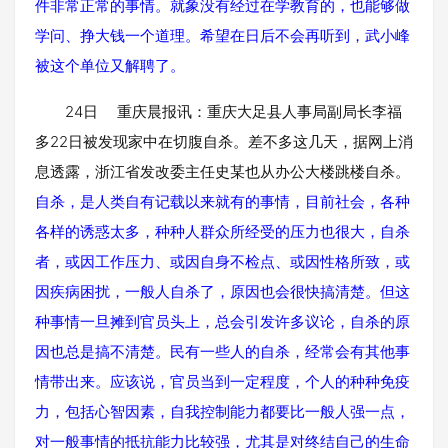
件非常正常的事情。就象没有经过在学教育的，也能够做
学问、挣大钱一个道理。希望在日后不会再听到，武小峰
被这个单位又解聘了。
24日 重庆晨报讯：重庆大足县人事局副局长李福
多22日被发现家中在切腹自杀。差不多这几天，据网上消
息透露，浙江省发改委主任史某也从办公大楼跳楼自杀。
自杀，是人类自有记载以来就有的事情，目前社会，各种
各样的诱惑太多，种种人群众所经受的压力也很大，自杀
者，或因工作压力、或因自身不检点、或因性格所致，或
因疾病困扰，一般人自杀了，原因也会很快搞清楚。但这
种事情一旦摊到官员头上，总会引发许多议论，自杀的原
因也总是搞不清楚。民有一些人的自杀，经常会有其他事
情带出来。应该说，官员当到一定程度，个人的种种免疫
力，包括心智因素，自我控制能力都要比一般人强一点，
对一般事情的抵抗能力比较强，尤其是对终结自己的生命