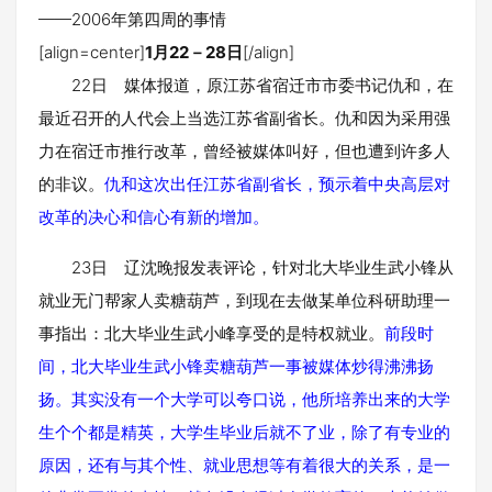
——2006年第四周的事情
[align=center]
1月22－28日
[/align]
22日 媒体报道，原江苏省宿迁市市委书记仇和，在
最近召开的人代会上当选江苏省副省长。仇和因为采用强
力在宿迁市推行改革，曾经被媒体叫好，但也遭到许多人
的非议。
仇和这次出任江苏省副省长，预示着中央高层对
改革的决心和信心有新的增加。
23日 辽沈晚报发表评论，针对北大毕业生武小锋从
就业无门帮家人卖糖葫芦，到现在去做某单位科研助理一
事指出：北大毕业生武小峰享受的是特权就业。
前段时
间，北大毕业生武小锋卖糖葫芦一事被媒体炒得沸沸扬
扬。其实没有一个大学可以夸口说，他所培养出来的大学
生个个都是精英，大学生毕业后就不了业，除了有专业的
原因，还有与其个性、就业思想等有着很大的关系，是一