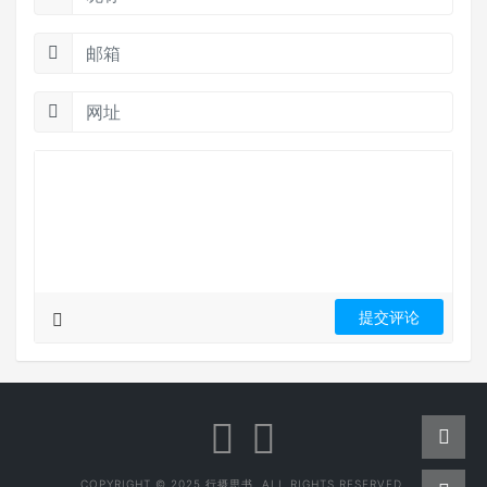
COPYRIGHT © 2025 行摄思书. ALL RIGHTS RESERVED.