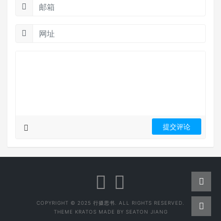
COPYRIGHT © 2025 行摄思书. ALL RIGHTS RESERVED.
THEME
KRATOS
MADE BY
SEATON JIANG