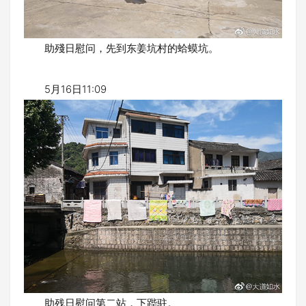
助殘日慰问，先到东姜坑村的蛤蟆坑。
5月16日11:09
助残日慰问第二站，下跸驻。