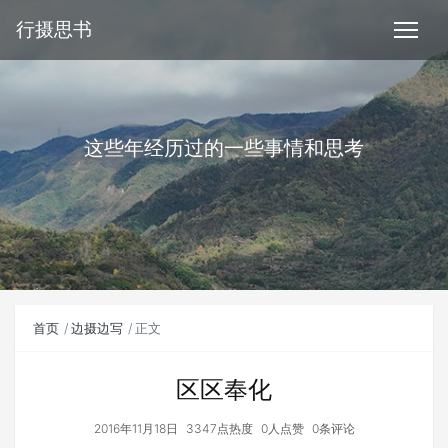
行摄思书
这些年经历过的一些事情和思考
首页
边摄边写
正文
区区奉化
2016年11月18日
3347点热度
0人点赞
0条评论