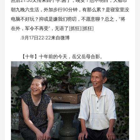
然后21:50又传来四个字:困了，晚安！想不明白，大都市
朝九晚六生活，外加步行90分钟，有那么累？是寝室里没
电脑不好玩？抑或是嫌我们唠叨，不愿意聊？总之，"将
在外，军令不再受”，无语了[抓狂][抓狂]
.9月17日22:22来自微博
【十年】十年前的今天，岳父岳母合影。