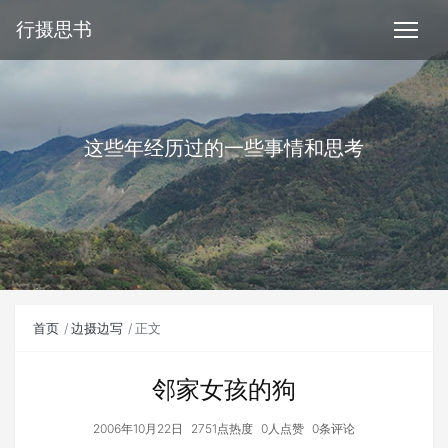
行摄思书
这些年经历过的一些事情和思考
首页
边摄边写
正文
邻家女孩的狗
2006年10月22日
2751点热度
0人点赞
0条评论