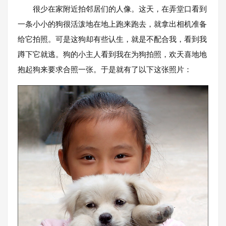
很少在家附近拍邻居们的人像。这天，在弄堂口看到
一条小小的狗很活泼地在地上跑来跑去，就拿出相机准备
给它拍照。可是这狗却有些认生，就是不配合我，看到我
蹲下它就逃。狗的小主人看到我在为狗拍照，欢天喜地地
抱起狗来要求合照一张。于是就有了以下这张照片：