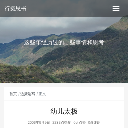
行摄思书
这些年经历过的一些事情和思考
首页
边摄边写
正文
幼儿太极
2006年9月9日
2233点热度
0人点赞
0条评论