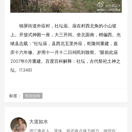
锦屏街道外应村，社坛庙。庙在村西北角的小山坡
上。开放式神殿一座，大三开间。坐北面南，稍偏西。光
绪县志载：“社坛庙，县西北五里外应，乾隆间重建，嘉
庆十六年修。岁用十一月十二日祠民到致祭。”眼前此庙
2007年6月重建。百度百科解释：社坛，古代祭祀土神之
坛。(1348)
标签：
民间信仰
大道如水
浙江奉化人。退休。趁还有点体力精力，做些自己