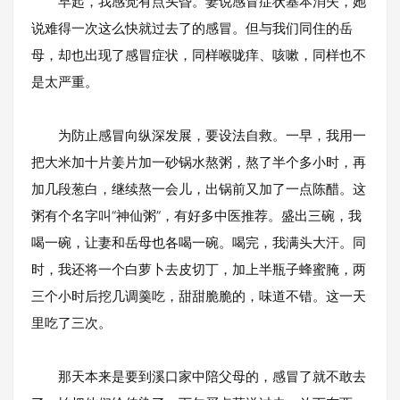
早起，我感觉有点头昏。妻说感冒症状基本消失，她
说难得一次这么快就过去了的感冒。但与我们同住的岳
母，却也出现了感冒症状，同样喉咙痒、咳嗽，同样也不
是太严重。
为防止感冒向纵深发展，要设法自救。一早，我用一
把大米加十片姜片加一砂锅水熬粥，熬了半个多小时，再
加几段葱白，继续熬一会儿，出锅前又加了一点陈醋。这
粥有个名字叫“神仙粥”，有好多中医推荐。盛出三碗，我
喝一碗，让妻和岳母也各喝一碗。喝完，我满头大汗。同
时，我还将一个白萝卜去皮切丁，加上半瓶子蜂蜜腌，两
三个小时后挖几调羹吃，甜甜脆脆的，味道不错。这一天
里吃了三次。
那天本来是要到溪口家中陪父母的，感冒了就不敢去