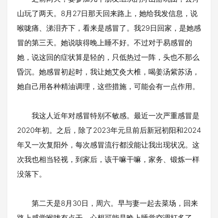
山玩了两天。8月27日那天回来路上，她给我发信息，说
喉咙痛、涕泪齐下，看来是感冒了。我29日回家，是她感
冒的第三天。她说咳得晚上睡不好。不过对于易感冒的
她，说这回的症状算是轻的，只低热过一阵，头也不那么
昏沉。她感冒初起时，我让她艾灸大椎，喝姜汤紫苏汤，
她自己用各种精油调理，这些措施，可能会有一点作用。
我这人近年对感冒特别不敏感。最近一次严重感冒是
2020年初。之后，除了2023年元旦前后新冠初阳和2024
年又一次复阳外，每次感冒流行都没能让我出现状况。这
次我也相当轻视，到家后，该干嘛干嘛，家务、锻炼一样
没落下。
第二天是8月30日，周六。早与妻一起去菜场，回来
路上感觉喉咙有点干，心想可能是晚上睡觉空调打多了，