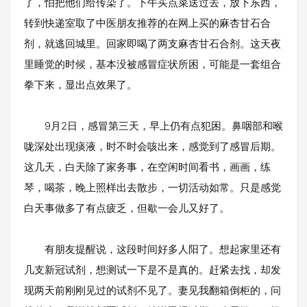
了，怕把他们给传染了。下午买点菜送过去，放下东西，
转到快递室取了中医朋友推荐的在网上买的麻杏甘石合
剂，就逃回城里。回家即喝了两支麻杏甘石合剂。这天夜
里睡觉的时候，基本没被感冒症状所困，可能是一套组合
拳下来，显出点效果了。
9月2日，感冒第三天，早上仍有点犯困。鼻咽部和喉
咙深处出现痰液，时不时会咳出来，感觉到了感冒后期。
这几天，白天除了家务事，在空闲时间看书，画画，练
琴，喝茶，晚上照样出去散步，一切活动如常。只是感觉
白天事做多了有点疲乏，但歇一会儿又好了。
有朋友提醒说，这段时间好多人阳了。想起家里还有
几支新冠试剂，想测试一下是不是真的。赶紧去找，却发
现两天前刚刚见过的试剂不见了。妻见我翻箱倒柜的，问