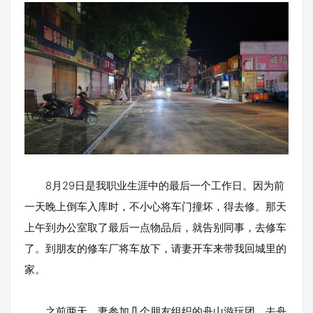
8月29日是我职业生涯中的最后一个工作日。因为前
一天晚上倒车入库时，不小心将车门撞坏，得去修。那天
上午到办公室取了最后一点物品后，就告别同事，去修车
了。到朋友的修车厂将车放下，请妻开车来带我回城里的
家。
之前两天，妻参加几个朋友组织的舟山游玩团，去舟