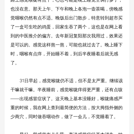
也没在意。那天上午、下午和晚上各泡一壶茶喝，傍晚感
觉咽喉仍然有点不适。晚饭后出门散步，特意转到超市买
了一盒可生吃的鸡蛋，回家生吞了两个，这也是在网上看
到的中医推介的偏方。去年新冠复阳那次我用过，效果还
是可以的。感觉这样熬一熬，可能也就过去了。晚上睡下
时，咽喉有点痒，开始睡不着，到后半夜睡着后就无感
了。
31日早起，感觉喉咙仍不适，但不是太严重。继续该
干嘛就干嘛。半夜睡前，感觉喉咙痒得更严重，还有点咳
——出现感冒症状了。这天晚上基本没睡好，喉咙痛感严
重的时候，我在网上查到最简便的方法，按大拇指外侧的
少商穴，同时做吞咽动作，做了一会儿，不觉睡着了。