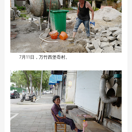
7月11日，万竹西堡岙村。