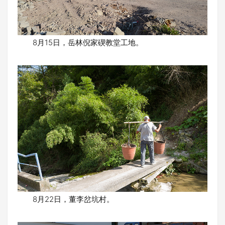
8月15日，岳林倪家碶教堂工地。
8月22日，董李岔坑村。