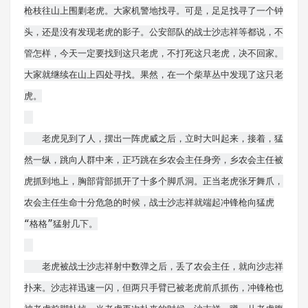
枪枝往山上围剿老虎。大家机警地找寻。可是，足足找寻了一个钟
头，还是没有发现老虎的影子。公安部队的战士沙志祥等都说，不
管怎样，今天一定要找到这只老虎，不打死这只老虎，决不回家。
大家就继续在山上四处寻找。果然，在一个柴草丛中发现了这只老
虎。
老虎见到了人，摆出一阵虎威之后，立时大叫起来，接着，猛
然一纵，跳向人群中来，正巧跳在乡农会主任身旁，乡农会主任被
虎抓到地上，胸部背部抓开了十多个脚爪洞。正当老虎张牙舞爪，
农会主任生命十分危急的时候，战士沙志祥就端起冲锋枪向猛虎
“格格”猛射几下。
老虎被战士沙志祥射中数弹之后，丢了农会主任，就向沙志祥
扑来。沙志祥迅速一闪，但两只手臂已被老虎前爪抓伤，冲锋枪也