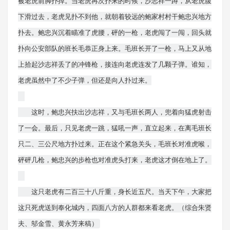
被老虎前脚扑掉。当老虎再次扑来的时候，沙志祥一蹲，从老虎腹
下滑过去，老虎见扑不到他，就朝着较远的鲍家村村干鲍忠兴地方
扑去。鲍忠兴沉着瞄准了虎腰，砰的一枪，老虎闯了一闯，回头就
扑向公安部队的班长毛恭正身上来。毛班长开了一枪，马上又从地
上拾起沙志祥丢了的冲锋枪，接连向老虎连发了几颗子弹。谁知，
老虎虽然中了不少子弹，但还是向人扑过来。
这时，鲍忠兴扶出沙志祥，又与毛班长两人，兜着向猛虎射击
了一会。最后，只见老虎一跳，猛吼一声，直立起来，在离毛班长
只二、三公尺地方扑过来。正在这个紧急关头，毛班长对准虎喉，
砰砰几枪，鲍忠兴的步枪也对准虎头打来，老虎这才倒在地上了。
这只老虎有二百三十八斤重，身长近五尺。当天下午，大家把
这只死虎送到奉化城内，四面八方的人群都来看老虎。（综合朱贤
夫、邬金雪、黄永芳来稿）