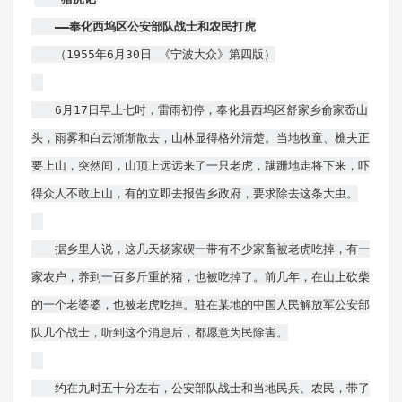
——奉化西坞区公安部队战士和农民打虎
（1955年6月30日 《宁波大众》第四版）
6月17日早上七时，雷雨初停，奉化县西坞区舒家乡俞家岙山
头，雨雾和白云渐渐散去，山林显得格外清楚。当地牧童、樵夫正
要上山，突然间，山顶上远远来了一只老虎，蹒跚地走将下来，吓
得众人不敢上山，有的立即去报告乡政府，要求除去这条大虫。
据乡里人说，这几天杨家碶一带有不少家畜被老虎吃掉，有一
家农户，养到一百多斤重的猪，也被吃掉了。前几年，在山上砍柴
的一个老婆婆，也被老虎吃掉。驻在某地的中国人民解放军公安部
队几个战士，听到这个消息后，都愿意为民除害。
约在九时五十分左右，公安部队战士和当地民兵、农民，带了