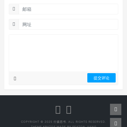
COPYRIGHT © 2025 行摄思书. ALL RIGHTS RESERVED.
THEME
KRATOS
MADE BY
SEATON JIANG