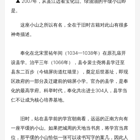
▲ 2007年，从县江边看宝化山。绿油油的平缓小山即
是。
这座小山之所以有名，全在于旧时古籍对此山有很多
神奇描述。
奉化在北宋景祐年间（1034—1038年）在原孔庙开
设县学。治平三年（1066年），县令裴士尧将县学迁至
县东二百步（今锦屏街道红墙里），奠定后世基址，即现
区政府的一部分及迁建前的锦屏小学。官办的县学，是奉
化的最高学府。科举时代，奉化共出进士304人，县学当
仁不让成为核心培养基地。
旧时，站在县学前的学宫朝南看，远远的正南方向有
一座平缓的小山。如果把城周的天地当书房，将学宫当席
位，那平缓的小山恰似一张可以读书写字的案几，因此人