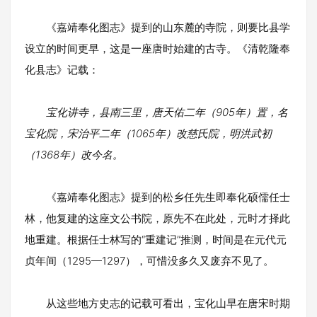
《嘉靖奉化图志》提到的山东麓的寺院，则要比县学
设立的时间更早，这是一座唐时始建的古寺。《清乾隆奉
化县志》记载：
宝化讲寺，县南三里，唐天佑二年（905年）置，名
宝化院，宋治平二年（1065年）改慈氏院，明洪武初
（1368年）改今名。
《嘉靖奉化图志》提到的松乡任先生即奉化硕儒任士
林，他复建的这座文公书院，原先不在此处，元时才择此
地重建。根据任士林写的“重建记”推测，时间是在元代元
贞年间（1295—1297），可惜没多久又废弃不见了。
从这些地方史志的记载可看出，宝化山早在唐宋时期