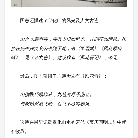
图志还描述了宝化山的风光及人文古迹：
山之东麓有寺，寺有古松如卧龙，杜鹃花如翔凤。松
乡任先生兴复文公书院于此，有《宝麓赋》《凤花蟠松
赋》，见《艺文志》。赵汝楳有《凤花轩记》，今无。
最后，图志引用了主簿樊圃有《凤花诗》：
山僧取巧蟠珎丛，九苞占尽千葩红。
倚阑精采欲飞动，百鸟不敢啼春风。
这诗在最早记载奉化山水的宋代《宝庆四明志》中就
有收录。