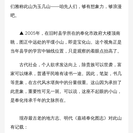
们雅称此山为玉几山——咱先人们，够有想象力，够浪漫
吧。
▲ 2005年，在旧时县学所在的奉化市政府大楼顶南
眺，图正中远处的平缓小山，即是宝化山。这个视角正是
当年县学的学宫中轴线位置，只是观察的着眼点抬高了。
古代社会，个人欲求发达向上，除贵族可以世袭，富
家可以继承，普通平民唯有读书一途。因此，笔架，书几
等意象，在古代风水堪舆中的分量很重。这山因为承担了
此意象，重要性可见一斑。可以说，这座不起眼的小山，
是奉化传承千年的文脉所在。
现存最古老的地方志、明代《嘉靖奉化图志》对此山
有记载：