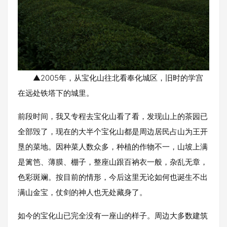
▲2005年，从宝化山往北看奉化城区，旧时的学宫
在远处铁塔下的城里。
前段时间，我又专程去宝化山看了看，发现山上的茶园已
全部毁了，现在的大半个宝化山都是周边居民占山为王开
垦的菜地。因种菜人数众多，种植的作物不一，山坡上满
是篱笆、薄膜、棚子，整座山跟百衲衣一般，杂乱无章，
色彩斑斓。按目前的情形，今后这里无论如何也诞生不出
满山金宝，仗剑的神人也无处藏身了。
如今的宝化山已完全没有一座山的样子。周边大多数建筑