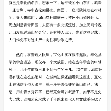
就已是奉化的名胜。想象一下，这平缓的小山东面，藏着
一座古刹，寺中古松如卧龙。南面，一座书院掩映在树林
间。春天来临时，遍山红杜鹃盛开，整座小山如凤翻飞。
周边则是青青田园，东面有一条龙溪流过。加上民间传说
此山发现过满山的金宝，还有神人出没。光看这些记载，
人们难免不对这山产生向往和崇敬之情。
然而，在普通人眼里，宝化山实在很不起眼。奉化县
学的学宫遗迹，现仅存一个大成殿。站在当年学宫的中轴
线上，几十年前就已看不到当年的玉几。20年前，城南还
没有现在这么热闹时，在城南边缘还能看到这座山。宝化
山在我这个俗人眼里，就一座平缓低矮的茶山而已。我
想，用山青水秀四字，已经完全可以概括了。如果不是史
志记载，谁知道它承载了千年以来奉化人的文脉重任呢？