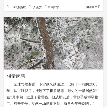
喜欢摄影的和喜欢研究点新中国历史的，对吕厚民这个
3343点热度
0人点赞
大道如水
阅读全文
名字大概都不陌生。他长期在中南海工作，任中央领导的专
职摄影师，拍过许多著名的照片,传播极广。他有一些回忆录
散见于网络，常能看到。 我在2010年8月，与吕
厚民先生有一面之缘。当年，我们在溪口筹办了奉化籍的著
名女摄影家晓庄老师从影60周年的回顾展。…
相量岗雪
全球气候变暖，下雪越来越困难。记得十年前的2005
年，从1月到3月，接连下了很多场雪，最迟的一场居然发生
在3月中旬，过足了看雪瘾。但从那以后，雪似乎成稀罕物
了。有些年份，竟然一场也看不到。就拿今年来说吧，2月