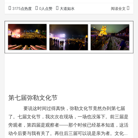
上旬快过去了，也仅见过几粒雪子。不过，奉化有几座高
3175点热度
0人点赞
大道如水
阅读全文
山，平地上下雨，上面就有可能下雪了。所以，只要够勇敢
有胆气，上山看一下雪还是可能的。这不，上个星期六勇敢
了一回，意外看到了海拔900多米的相量岗主峰黄泥浆岗
上，银妆素裹的冰天雪地。据经常上去的找雪景的朋友说，
能见到这样的雪景，运气已经十分的好了！ …
第七届弥勒文化节
要说这时间过得真快，弥勒文化节竟然办到第七届
了。七届文化节，我次次在现场，一场也没落下。前三届是
旁观者，第四届是观察者——那个时候已经基本知道，这活
动今后要与我有关了。再往后三届可以说是亲为者。文化节