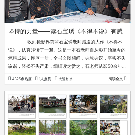
坚持的力量——读石宝琇《不得不说》有感
收到摄影界前辈石宝琇老师赠送的大作《不得不
说》，认真拜读了一遍。这是一本石老师自从影开始至今的
笔耕成果，厚厚一册，全书文图相间，夹叙夹议，平实不失
诙谐，轻松不失严肃，细细读之赏之，石老师从影50余年的
风云尽收眼底。在这炎热的暑中，有如拂过的一阵清风，让
4825点热度
1人点赞
大道如水
阅读全文
我猛然为之一醒。 《不得不说》分“说理”“说事”“说
人”“对话”四个篇章，每个篇章讲述的重点不同，读后让我印
象最为深刻的，可以用“坚持”两字高度概括。 上世纪
十年动乱结束后，中国摄影界曾经有过一场意义深远的“启
蒙”。“西北风”是这场“启蒙”的…