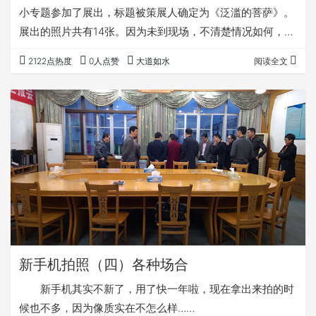
小专题参加了展出，标题被策展人确定为《泛滥的菩萨》。
展出的照片共有14张。因为未到现场，不清楚情况如何，在
此编辑一下，记录此事。 前 言： “菩萨” 有人
2122点热度
0人点赞
大道如水
阅读全文
说中国是一个缺乏信仰的民族，但是，中国却是一个从不缺
乏崇拜的民族。中国有句老话，叫“抬头三尺有神明”。从现
实中看，我们的四周都充满了神秘，无论是人或动物，植
物，甚至是一个物件的背后，都有一个主宰它灵魂的神明，
这些神明都可以用来被恐惧或崇拜，中国人一…
新手机拍照（四）各种场合
新手机其实不新了，用了快一年啦，现在拿出来拍的时
候也不多，因为像质实在不怎么样……