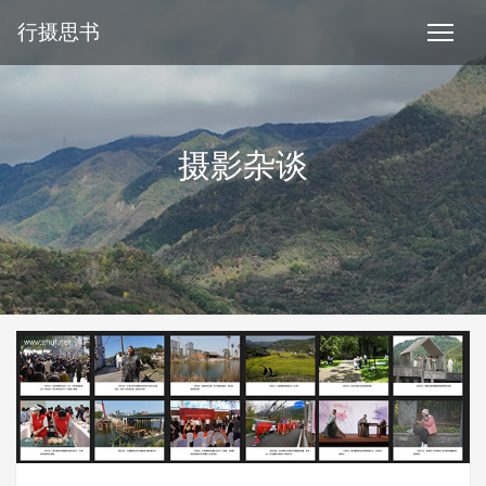
行摄思书
摄影杂谈