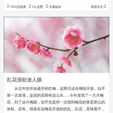
场面年年差不多，个人的心境却不同。 今年的文化
1993点热度
0人点赞
大道如水
阅读全文
节，是历年中是累的一次。本来文化节，我们最重要的任务
是招待好上面的客人。去年开始一个万人百寺祈福活动，今
年，在这一个活动的基础上，又增加了一个学术研讨会，一
个奠基仪式。本来文化节活动是奉化自己组织的，从今年开
始，预计上面会插手越来越厉害。办这种活动，公说公有…
乱花渐欲迷人眼
从过年前开始盛开的红梅，这两天还在继续开放，似乎
第一次发现，这花的花期有这么长……今年发现了一大片梅
花，到了这片梅园，似乎也是经一次闻到梅花的香是那么的
浓郁。还有，我喜欢这梅花开放的的乱，乱花，意味着不羁