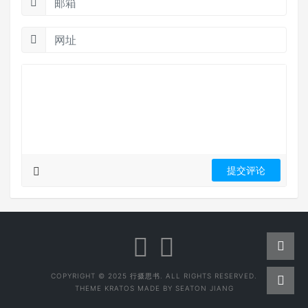
COPYRIGHT © 2025 行摄思书. ALL RIGHTS RESERVED.
THEME
KRATOS
MADE BY
SEATON JIANG