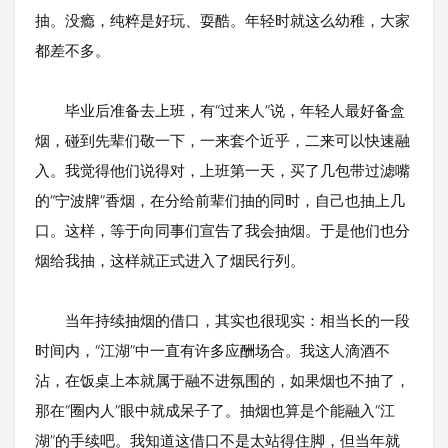
抽。没瘾，纯粹是好玩、耍酷。年轻时就这么幼稚，大家
都差不多。
毕业后准备去上班，有“过来人”说，年轻人最好备盒
烟，碰到先辈们敬一下，一来套个近乎，二来可以快速融
入。我觉得他们说得对，上班第一天，买了几包带过滤嘴
的“宁波牌”香烟，在分给前辈们抽的同时，自己也抽上几
口。这样，等于向同事们宣告了我会抽烟。于是他们也分
烟给我抽，这样就正式进入了烟民行列。
当年持续抽烟的借口，其实也很现实：相当长的一段
时间内，“江湖”中一直有许多应酬场合。我这人滴酒不
沾，在饭桌上本就属于融不进氛围的，如果烟也不抽了，
那在“圈内人”眼中就成呆子了。抽烟也算是个能融入“江
湖”的手续吧。我知道这借口不是太站得住脚，但当年就