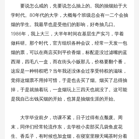
要说怎么戒的，先要说怎么抽上的。我的抽烟始于大
学时代。80年代的大学，大概每个班级总会有一二个会抽
烟的学生。我最早也是受他们的影响，好奇抽几口。
1986年，我上大三，大半年时间在基层生产实习，学着
做科研。那个时代，官方组织各种会议，经常一天发一包
烟的票，可以在商店买到平价香烟，标配是没过滤嘴的蓝
西湖，四毛八一盒，而在街头小贩那儿，价格要翻个番，
这应是一种特权吧？当年我还没体会过享受特权的滋味，
觉得这烟票不用掉可惜，于是也去买了烟。烟买了总得抽
掉，于是就抽着玩，一盒烟玩上三四天也就没了。这可能
是我自己出钱买烟的开始，也算是抽烟生涯的开始。
大学毕业前夕，功课不紧，日子过得有点颓废。周
末，同伴们经常轮流作东，去学校小卖部买几袋鱼皮花
生、香瓜子，有时候也加盒烟，在寝室里聊天喝茶时分着