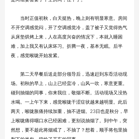
当时正值初秋，白天挺热，晚上则有明显寒意。房间
不开空调感觉闷，开了空调感觉冷，盖了被子又觉得热气
从床垫烘烤上来，人在高度兴奋的情况下，本就入睡困
难，加上我又有认床坏习。折腾一夜，基本无眠。后半
夜，感觉喉咙开始发紧。
第二天早餐后送走部分领导后，迅速赶到东岙活动现
场。初秋的早上，山上已经蛮冷，山风一吹，寒意更重。
碰到抽烟的同事，你来我往，敬烟不断。活动现场又没热
水喝。一上午下来，感觉喉咙干涩症状越来越明显。此后
两天，喉咙胀痛持续加重，抽不进烟。23日也是秋分，早
上喉咙痛得咽口水已经困难，更别说抽烟了。到中午，突
然想，要不趁此将烟戒了，不抽了？想着，顺手将包里抽