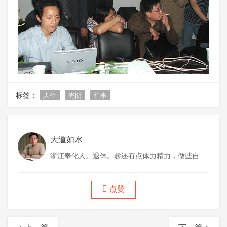
标签：
人生
光阴
往事
大道如水
浙江奉化人。退休。趁还有点体力精力，做些自己
喜欢做的事情。
点赞