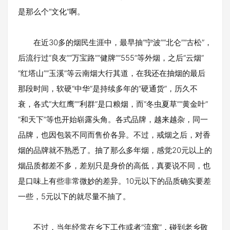
是那么个“文化”啊。
在近30多的烟民生涯中，最早抽“宁波”“北仑”“古松”，
后流行过“良友”“万宝路”“健牌”“555”等外烟，之后“云烟”
“红塔山”“玉溪”等云南烟大行其道，在我还在抽烟的最后
那段时间，软硬“中华”是持续多年的“硬通货”，历久不
衰，各式“大红鹰”“利群”是口粮烟，而“冬虫夏草”“黄金叶”
“和天下”等也开始崭露头角。各式品牌，越来越杂，同一
品牌，也因包装不同而售价各异。不过，戒烟之后，对香
烟的品牌就不熟悉了。抽了那么多年烟，感觉20元以上的
烟品质都差不多，差别只是身价的高低，真要说不同，也
是口味上有些非常微妙的差异。10元以下的品质确实要差
一些，5元以下的就尽量不抽了。
不过，当年经常在乡下工作或者“流窜”，碰到老乡敬