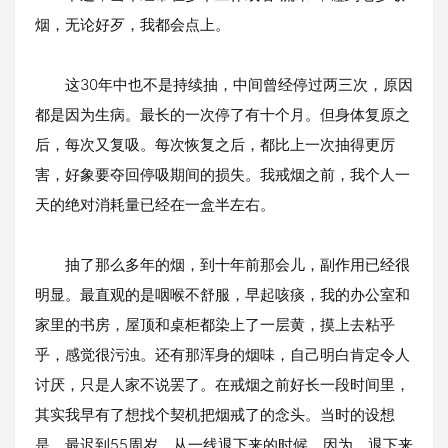
烟，无论好歹，我都会点上。
这30年中也不是持续抽，中间曾经停过两三次，原因
都是因为生病。最长的一次停了有十个月。但身体复原之
后，每次又复吸。每次恢复之后，都比上一次抽得更厉
害，好象要夺回停吸期间的损失。我戒烟之前，我个人一
天的绝对消耗量已经在一盒半左右。
抽了那么多年的烟，到十年前那会儿，副作用已经很
明显。最直观的是咽喉不舒服，早起咳痰，我的办公室和
家里的书房，屋顶和桌柜都染上了一层黄，摸上去粘乎
乎，感觉很污浊。还有那浑身的烟味，自己明白肯定令人
讨厌，只是人家不说罢了。在戒烟之前好长一段时间里，
其实我早有了想找个契机把烟戒了的念头。当时的设想
是，最迟到55周岁，从一线退下来的时候。因为，退下来