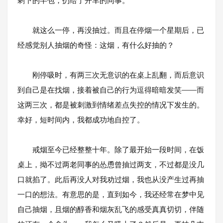
剩下的半包，扔给了开车的同事。
就这么一停，再没抽过。而且在停烟一个星期后，已
经感觉别人抽烟的奇怪：这烟，有什么好抽的？
刚停吸时，有两三次无意识的在桌上乱翻，而后意识
到自己是在找烟，接着被自己的行为逗得暗暗发笑——而
这两三次，都是被刺激到情绪差点失控的情况下发生的。
幸好，短时间内，我都成功地自控了。
戒烟至今已经整整十年。除了最开始一段时间，在饭
桌上，拗不过两老同事的怂恿曾抽过两支，不过都是没几
口就掐了。此后再没人对我劝过烟，我也从没产生过再抽
一口的想法。有意思的是，直到如今，我还经常在梦中见
自己抽烟，且烟的醇香和烟灰乱飞的感受真真切切，伴随