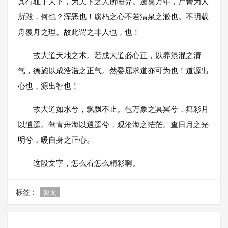
其行耻于天下，为天下之人所唾弃。遗臭万年，尸骨为人
所毁，何也？浑恶也！腐朽之心不若清泉之澈也。不明载
舟覆舟之理。故此谓之非人也，也！
故大道天地之术。若成大道必心正，以养混混之清
气，德施以成浩浩之正气。然委屈求道亦可为也！道源出
心也，源出智也！
故大道如水兮，飘飘不止。包万象之冥冥兮，舞彩月
以逍遥。驾青舟海以逍遥兮，观沧海之茫茫。查日月之光
明兮，暖自身之正心。
这段文字，怎么看怎么精彩啊。
标签：
暂无