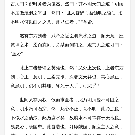
古人曰？识时务者为俊杰。然曰：其不明天知之道！刚而
不屈傲混混之恶世，然曰：“世人皆醉而吾独明之语”。此
不明水何以曲之之意。此乃仁者，非圣贤.
然有东方朔者，武帝之近臣明流水之道，顺天意，应
乾坤之术，柔而克刚，旁敲而侧辅之。观其人之道可曰：
“圣贤”
此上二者皆谓之英雄也。然！又分上次也，上者东方
朔，心正，意明，且柔克刚。次者文天祥也。其心虽正，
意虽明，仍不明其理。终死于人手，可悲乎！
世间又存为权，钱而求全者，此乃明清源不可阻之
意，明水滴可石穿。然，此心不正，意不明，此乃浊也！
不似水之清澈。此乃腐水矣！故腐水不可常存于天地也。
魏忠贤，杨国忠。此皆若也。奸谗献媚，顺应主人之意，