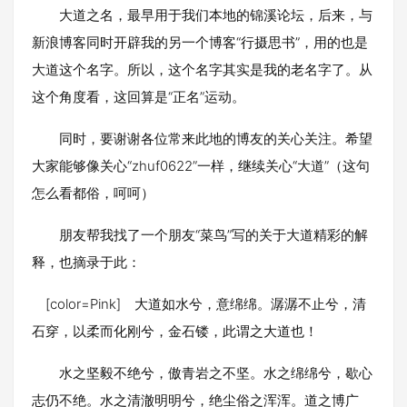
大道之名，最早用于我们本地的锦溪论坛，后来，与
新浪博客同时开辟我的另一个博客“行摄思书”，用的也是
大道这个名字。所以，这个名字其实是我的老名字了。从
这个角度看，这回算是“正名”运动。
同时，要谢谢各位常来此地的博友的关心关注。希望
大家能够像关心“zhuf0622”一样，继续关心“大道”（这句
怎么看都俗，呵呵）
朋友帮我找了一个朋友“菜鸟”写的关于大道精彩的解
释，也摘录于此：
[color=Pink] 大道如水兮，意绵绵。潺潺不止兮，清
石穿，以柔而化刚兮，金石镂，此谓之大道也！
水之坚毅不绝兮，傲青岩之不坚。水之绵绵兮，歇心
志仍不绝。水之清澈明明兮，绝尘俗之浑浑。道之博广