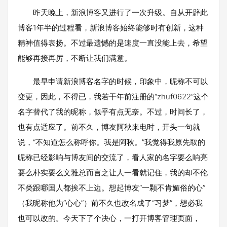
昨天晚上，新浪博客又进行了一次升级。自从开辟此
博客1年半的过程看，新浪博客始终能够时有创新，这种
精神值得表扬。不过最遗憾的是速度一直没能上去，希望
能够再接再厉，不断让我们满意。
最早申请新浪博客名字的时候，印象中，昵称不可以
变更，因此，不得已，我若干年前注册的“zhuf0622”这个
名字替代了我的昵称，似乎有点无奈。不过，时间长了，
也有点适应了。前不久，博友阿秋来电时，开头一句就
说，“不知道怎么称呼你。我是阿秋。”我觉得我原先取的
昵称已经影响与博友间的交流了，看人家的名字要么响亮
要么朴实要么文雅总而言之让人一看就记住，我的却不伦
不类跟哪国人都挨不上边。想起博友“一颗不肯媚俗的心”
（我昵称他为“心心”）前不久也改名成了“习梦”，想必我
也可以改的。今天下了个决心，一打开博客管理页面，