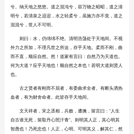
兮。纳天地之悠悠。道之混沌兮，容万物之昭昭，道之清
明兮，若清泉之迢迢，水之轻柔兮，虽施力亦不觉，道之
混混兮，世人不可明。
则曰：水，仍绵绵不绝。清明浩荡处于天地间。不视
外力之所加，不理凡世之所迫，存乎天地。柔而不刚，曲
而不直，顺应自然。然！道家有言曰：自然乃为天道也。
何为大道？应乎天地也！顺自然之本也！若明大道则贤人
也。
古之贤者有刚而不屈者，有委曲求全者。有断头洒热
血者，有为财舍命者。此皆存乎天地间。
文天祥者，宋之丞相，兵败，遭擒，留言曰：“人生
自古谁无死，留取丹心照汗青”。则明其人正，其心明其
智愚也！乃死忠也！人正，心明。可明其义，解其仁，然