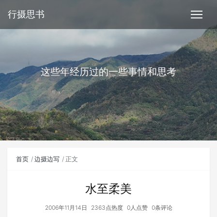
行摄思书
这些年经历过的一些事情和思考
首页
边摄边写
正文
水至柔美
2006年11月14日
2363点热度
0人点赞
0条评论