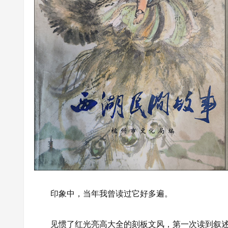
印象中，当年我曾读过它好多遍。
见惯了红光亮高大全的刻板文风，第一次读到叙述