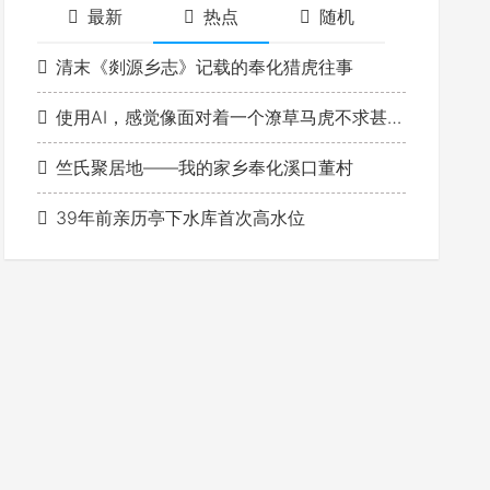
最新
热点
随机
清末《剡源乡志》记载的奉化猎虎往事
使用AI，感觉像面对着一个潦草马虎不求甚解的学生
竺氏聚居地——我的家乡奉化溪口董村
39年前亲历亭下水库首次高水位