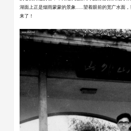
湖面上正是烟雨蒙蒙的景象……望着眼前的宽广水面
来了！