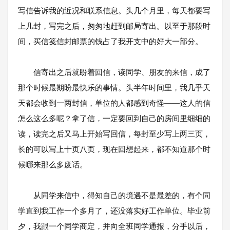
写信告诉我的近况和联系信息。头几个月里，每天都要写
上几封，写完之后，匆匆地赶到邮局寄出。以至于那段时
间，买信笺信封邮票的钱占了我开支中的好大一部分。
信寄出之后就盼着回信，读同学、朋友的来信，成了
那个时候最期盼最快乐的事情。头半年时间里，我几乎天
天都会收到一两封信，单位的人都感到奇怪——这人的信
怎么这么多呢？拿了信，一定要回到自己的房间里细细的
读，读完之后又马上开始写回信，每封至少写上两三页，
长的可以写上十页八页，现在回想起来，都不知道那个时
候哪来那么多废话。
从同学来信中，得知自己的境遇不是最差的，有个同
学直到我工作一个多月了，还没落实好工作单位。毕业前
夕，我跟一个同学商定，并向全班同学通报，分手以后，